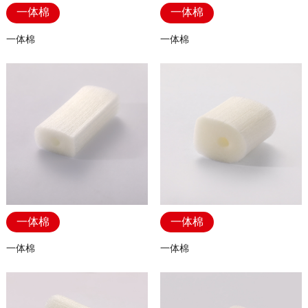
一体棉
一体棉
一体棉
一体棉
一体棉
一体棉
一体棉
一体棉