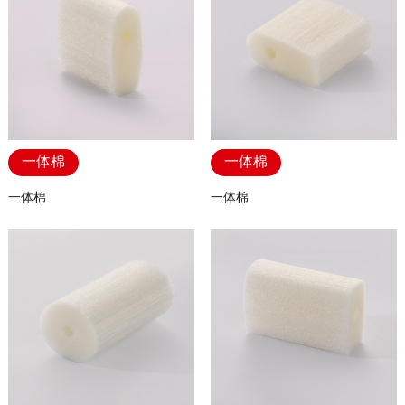
一体棉
一体棉
一体棉
一体棉