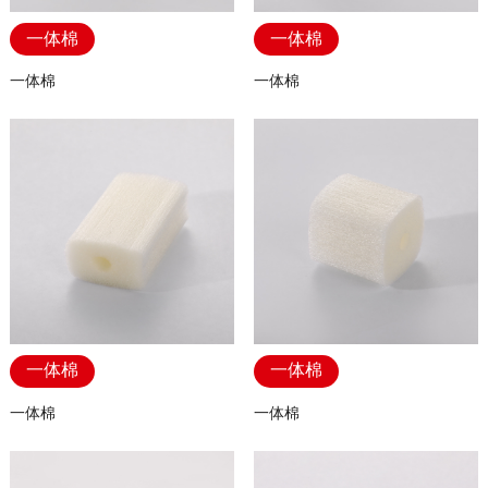
一体棉
一体棉
一体棉
一体棉
一体棉
一体棉
一体棉
一体棉