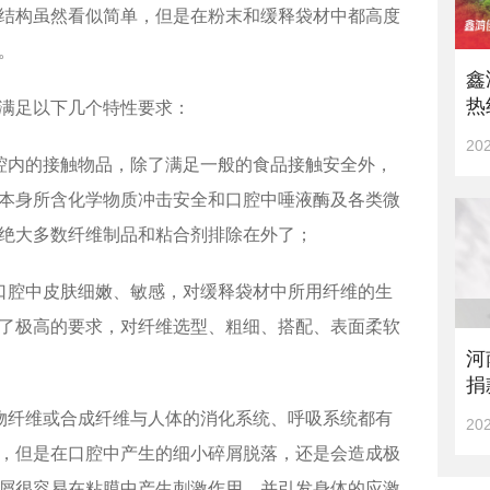
结构虽然看似简单，但是在粉末和缓释袋材中都高度
。
鑫
热
满足以下几个特性要求：
202
腔内的接触物品，除了满足一般的食品接触安全外，
本身所含化学物质冲击安全和口腔中唾液酶及各类微
绝大多数纤维制品和粘合剂排除在外了；
口腔中皮肤细嫩、敏感，对缓释袋材中所用纤维的生
了极高的要求，对纤维选型、粗细、搭配、表面柔软
河
捐
物纤维或合成纤维与人体的消化系统、呼吸系统都有
202
，但是在口腔中产生的细小碎屑脱落，还是会造成极
屑很容易在粘膜中产生刺激作用，并引发身体的应激