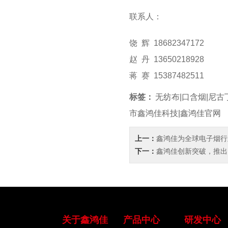
联系人：
饶 辉 18682347172
赵 丹 13650218928
蒋 赛 15387482511
标签：
无纺布|口含烟|尼古
市鑫鸿佳科技|鑫鸿佳官网
上一：
鑫鸿佳为全球电子烟行
下一：
鑫鸿佳创新突破，推出
关于鑫鸿佳
产品中心
研发中心