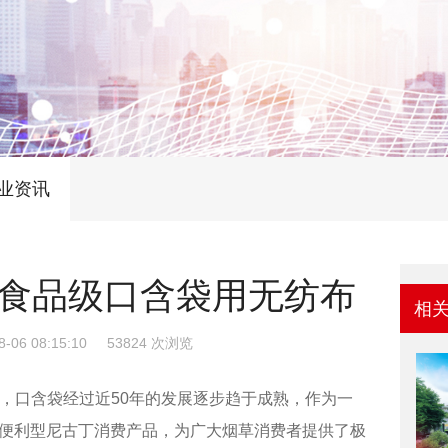
业资讯
食品级口含袋用无纺布
相
8-06 08:15:10
53824 次浏览
are开始，口含袋经过近50年的发展逐步趋于成熟，作为一
便利型尼古丁消费产品，为广大烟草消费者提供了极