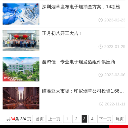
深圳烟草发布电子烟抽查方案，14项检验依据打击非国标产品
2023-02-23
正月初八开工大吉！
2023-01-29
鑫鸿佳：专业电子烟发热组件供应商
2022-03-06
瞄准亚太市场：印尼烟草公司投资1.661亿美元为IQOS建工厂
2022-11-11
共
34
条 3/4 页
首页
上一页
1
2
3
4
下一页
尾页