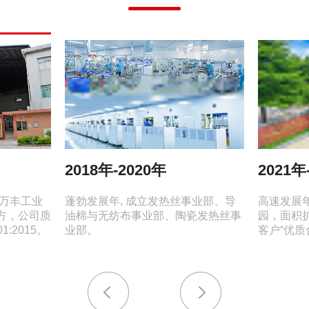
2018年-2020年
2021年
尾万丰工业
蓬勃发展年, 成立发热丝事业部、导
高速发展年
平方，公司质
油棉与无纺布事业部、陶瓷发热丝事
园，面积扩
1:2015。
业部。
客户“优质