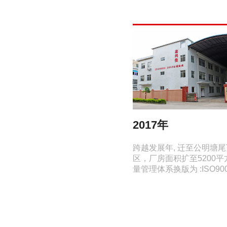
015年-2016年
2017年
新发展年, 研制出花式发热丝并成
跨越发展年, 迁至公明塘
推向市场，得到广大客户认可。
区，厂房面积扩至5200
量管理体系换版为 :ISO900