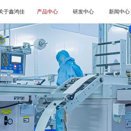
关于鑫鸿佳
产品中心
研发中心
新闻中心