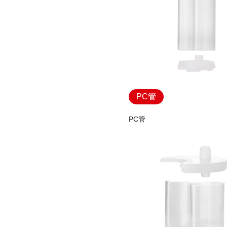
PC管
PC管