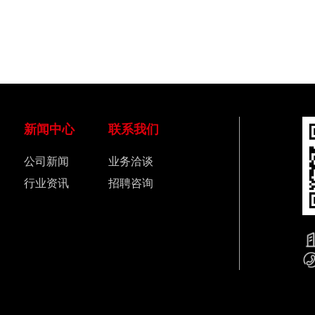
新闻中心
联系我们
公司新闻
业务洽谈
行业资讯
招聘咨询