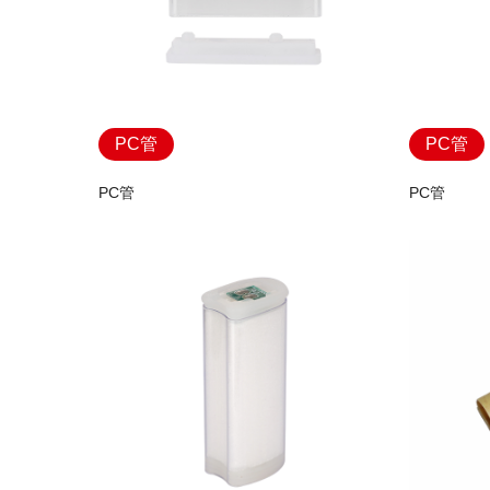
PC管
PC管
PC管
PC管