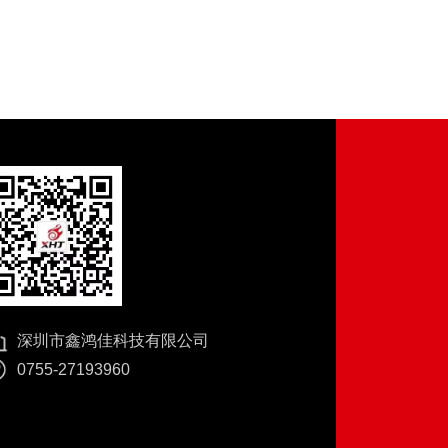
深圳市鑫鸿佳科技有限公司
0755-27193960